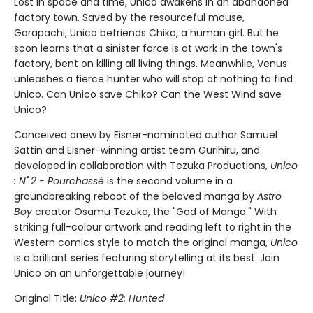
Lost in space and time, Unico awakens in an abandoned
factory town. Saved by the resourceful mouse,
Garapachi, Unico befriends Chiko, a human girl. But he
soon learns that a sinister force is at work in the town's
factory, bent on killing all living things. Meanwhile, Venus
unleashes a fierce hunter who will stop at nothing to find
Unico. Can Unico save Chiko? Can the West Wind save
Unico?
Conceived anew by Eisner-nominated author Samuel
Sattin and Eisner-winning artist team Gurihiru, and
developed in collaboration with Tezuka Productions,
Unico
: N˚ 2 - Pourchassé
is the second volume in a
groundbreaking reboot of the beloved manga by
Astro
Boy
creator Osamu Tezuka, the "God of Manga." With
striking full-colour artwork and reading left to right in the
Western comics style to match the original manga,
Unico
is a brilliant series featuring storytelling at its best. Join
Unico on an unforgettable journey!
Original Title:
Unico #2: Hunted