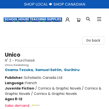
SHOP LOCAL 🍁 SHOP CANADIAN
School House Teaching Supplies
Go back
Unico
N˚ 2 - Pourchassé
Unico Awakening
Osamu Tezuka
,
Samuel Sattin
,
Gurihiru
Publisher:
Scholastic Canada Ltd
Language:
French
Juvenile Fiction
/
Comics & Graphic Novels / Comics &
Graphic Novels / Comics & Graphic Novels
Ages 8-12
Sales demand: