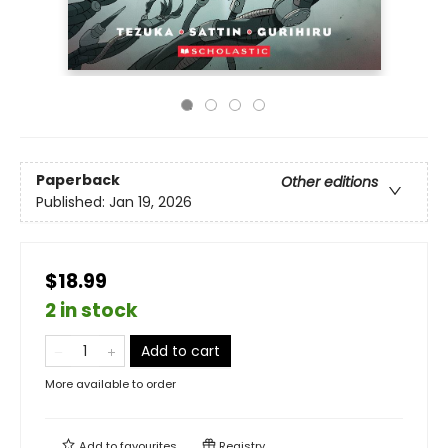
Paperback
Other editions
Published:
Jan 19, 2026
$18.99
2 in stock
Add to cart
More available to order
Add to
favourites
Registry