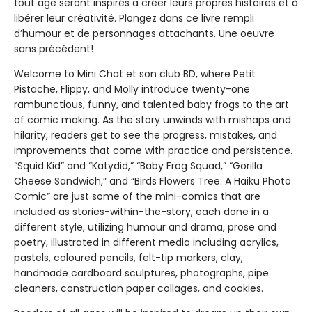
tout âge seront inspirés à créer leurs propres histoires et à
libérer leur créativité. Plongez dans ce livre rempli
d’humour et de personnages attachants. Une oeuvre
sans précédent!
Welcome to Mini Chat et son club BD, where Petit
Pistache, Flippy, and Molly introduce twenty-one
rambunctious, funny, and talented baby frogs to the art
of comic making. As the story unwinds with mishaps and
hilarity, readers get to see the progress, mistakes, and
improvements that come with practice and persistence.
“Squid Kid” and “Katydid,” “Baby Frog Squad,” “Gorilla
Cheese Sandwich,” and “Birds Flowers Tree: A Haiku Photo
Comic” are just some of the mini-comics that are
included as stories-within-the-story, each done in a
different style, utilizing humour and drama, prose and
poetry, illustrated in different media including acrylics,
pastels, coloured pencils, felt-tip markers, clay,
handmade cardboard sculptures, photographs, pipe
cleaners, construction paper collages, and cookies.